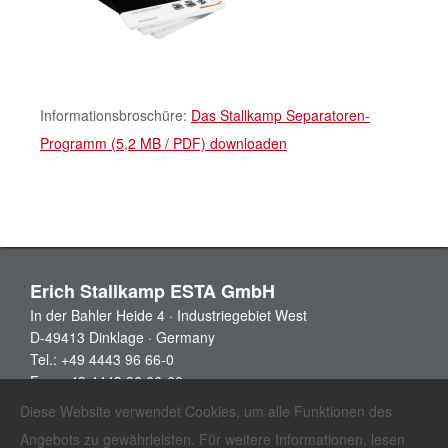
Informationsbroschüre:
Das Stallkamp Separatoren-
Programm (5,2 MB / PDF) downloaden
Erich Stallkamp ESTA GmbH
In der Bahler Heide 4 · Industriegebiet West
D-49413 Dinklage · Germany
Tel.: +49 4443 96 66-0
Fax: +49 4443 96 66-60
info@stallkamp.de
Diese Website verwendet Cookies, um alle Funktionen des
Angebots zu gewährleisten. Für weitere Informationen, lesen