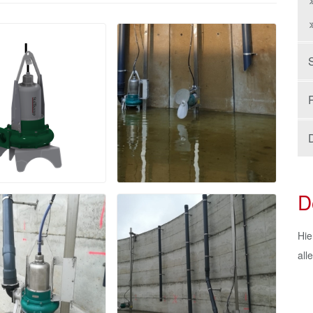
D
Hie
all