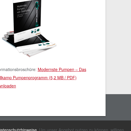
ormationsbroschüre:
Modernste Pumpen – Das
llkamp Pumpenprogramm (5,2 MB / PDF)
wnloaden
laimer
atenschutzhinweise
. Um unser Angebot nutzen zu können, willigen