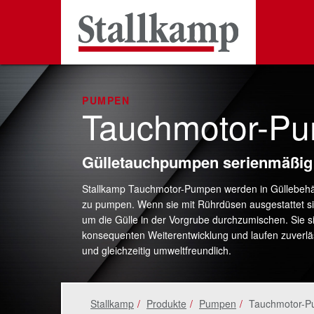
PUMPEN
Tauchmotor-P
Gülletauchpumpen serienmäßig –
Stallkamp Tauchmotor-Pumpen werden in Güllebehält
zu pumpen. Wenn sie mit Rührdüsen ausgestattet si
um die Gülle in der Vorgrube durchzumischen. Sie s
konsequenten Weiterentwicklung und laufen zuverlässi
und gleichzeitig umweltfreundlich.
Stallkamp
Produkte
Pumpen
Tauchmotor-