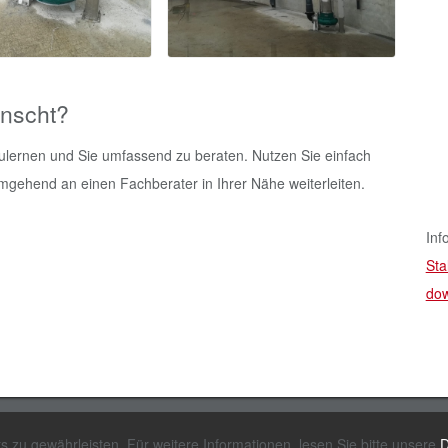
ünscht?
zulernen und Sie umfassend zu beraten. Nutzen Sie einfach
mgehend an einen Fachberater in Ihrer Nähe weiterleiten.
Inf
Sta
do
Tel.: +49 4443 96 66-0
Impressum & Disc
zu gewährleisten. Für weitere Informationen, lesen Sie bitte unsere
D