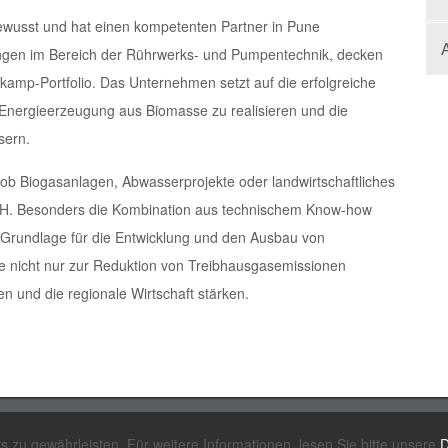
 bewusst und hat einen kompetenten Partner in Pune
A
ungen im Bereich der Rührwerks- und Pumpentechnik, decken
kamp-Portfolio. Das Unternehmen setzt auf die erfolgreiche
Energieerzeugung aus Biomasse zu realisieren und die
sern.
 – ob Biogasanlagen, Abwasserprojekte oder landwirtschaftliches
mbH. Besonders die Kombination aus technischem Know-how
 Grundlage für die Entwicklung und den Ausbau von
te nicht nur zur Reduktion von Treibhausgasemissionen
n und die regionale Wirtschaft stärken.
Tel.: +49 4443 96 66-0
Impressum & Disc
zu gewährleisten. Für weitere Informationen, lesen Sie bitte unsere
D