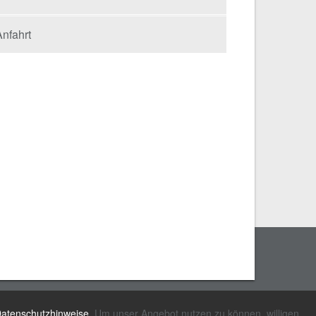
nfahrt
laimer
atenschutzhinweise
. Um unser Angebot nutzen zu können, willigen