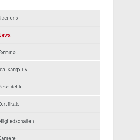
Über uns
News
Termine
Stallkamp TV
Geschichte
ertifikate
itgliedschaften
arriere