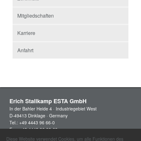
Mitgliedschaften
Karriere
Anfahrt
Erich Stallkamp ESTA GmbH
In der Bahler Heide 4 · Industriegebiet West
D-49413 Dinklage · Germany
Tel.: +49 4443 96 66-0
Fax: +49 4443 96 66-60
info@stallkamp.de
Diese Website verwendet Cookies, um alle Funktionen des